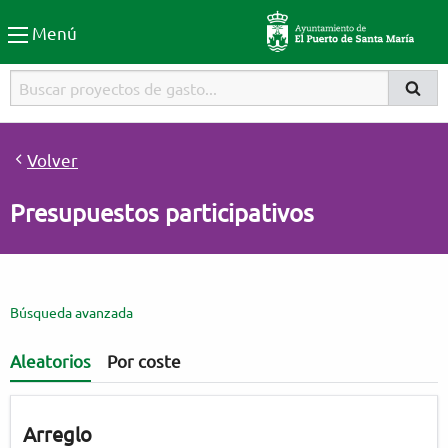
Participa El Puerto de Santa
Menú
Buscador
Buscar
Busca
Volver
Presupuestos participativos
Búsqueda avanzada
Aleatorios
Por coste
Arreglo