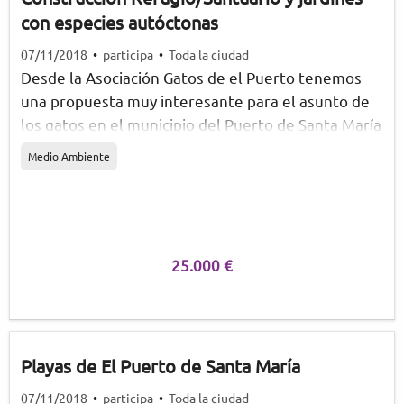
con especies autóctonas
07/11/2018
•
participa
•
Toda la ciudad
Desde la Asociación Gatos de el Puerto tenemos
una propuesta muy interesante para el asunto de
los gatos en el municipio del Puerto de Santa María
y es la de construir en un terreno que nos cediera
Medio Ambiente
el propio Consistorio pues un Refugio/Santuario
para albergar a la mayor cantidad de felinos de las
colonias que hay dispersas en este municipio. Y
además como somos amantes de la Naturaleza y
cuidamos de ella quisiéramos incluir alrededor o
25.000 €
dentro de dicho Refugio/Santuario unos jardines
con especies autóctonas de esta zona, repoblando
así terrenos sin vegetación con plantas y flores
asilvestradas que requieren de mínimo cuidado y
Playas de El Puerto de Santa María
así evitar que desaparezcan de nuestro entorno.
07/11/2018
•
participa
•
Toda la ciudad