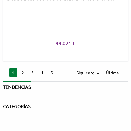
44.021 €
Estás en la página
1
2
3
4
5
…
Siguiente
Última
TENDENCIAS
CATEGORÍAS