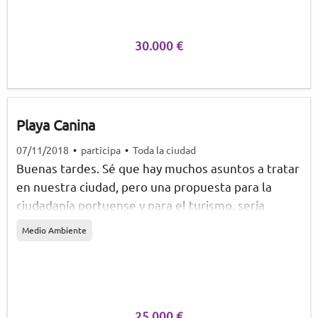
30.000 €
Playa Canina
07/11/2018
•
participa
•
Toda la ciudad
Buenas tardes. Sé que hay muchos asuntos a tratar
en nuestra ciudad, pero una propuesta para la
ciudadanía portuense y para el turismo, sería
acondicionar una pequeña parte de alguna playa de
Medio Ambiente
nuestro litoral para los usuarios que tengan o
viajen con sus perros. Le copio un enlace sobre una
parte de la playa acondicionada en la ciudad de
Barcelona. https://www.barcelona.cat/es/que-
hacer-en-bcn/banos-y-playas/area-perros Un
25.000 €