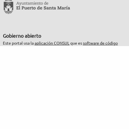
Gobierno abierto
Este portal usa la
aplicación CONSUL
que es
software de código
abierto
.
Participación
Decide cómo debe ser la ciudad que quieres.
Política de privacidad
Condiciones de uso
Accesibilidad