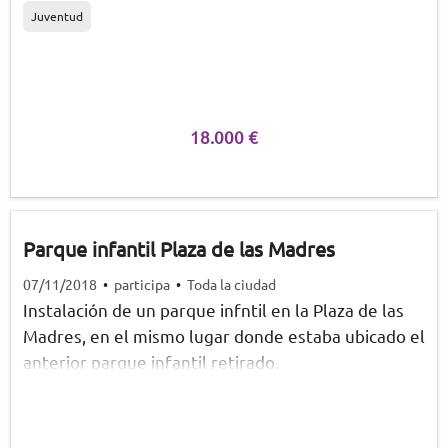
estos durara dos días/una noche, pues habilitar
Juventud
formarse y en su caso tengan un espacio para que
parcelas cercanas (parcela junto IES Valdelagrana,
ellas mismas gestionen correctamente la
parcela en calle las Olas, campo fútbol de
administración de sus asociaciones vecinales.
Decahtlon, ..) para que los jóvenes acampen.
Estudiar si se cobra por acampar y asi ayudar en la
financiación del concierto. Estudiar también si el
18.000 €
concierto seria gratuito o que los asistentes
paguen algo.
Parque infantil Plaza de las Madres
07/11/2018
•
participa
•
Toda la ciudad
Instalación de un parque infntil en la Plaza de las
Madres, en el mismo lugar donde estaba ubicado el
anterior parque infantil retirado.